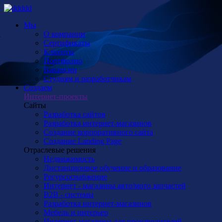
Мы
О компании
Сертификаты
Клиенты
Портфолио
Вакансии
Студиям и разработчикам
Создаем
Интернет-проекты
Сайты
Разработка сайтов
Разработка интернет-магазинов
Создание корпоративного сайта
Создание Landing Page
Отраслевые решения
Недвижимость
Дистанционное обучение и образование
Ресурсоснабжение
Интернет - магазины авто/мото запчастей
B2B - системы
Разработка интернет-магазинов
Мебель и интерьер
Интернет-магазины для производителей