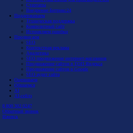
Стартапы
Внедрение Битрикс24
Поддерживаем
Техническая поддержка
Композитный сайт
Исправляем ошибки
Продвигаем
SEO
Контекстная реклама
Аналитика
SEO продвижение интернет-магазинов
Продвижение сайтов в ТОП Яндекса
Продвижение сайтов в Google
SEO аудит сайта
Оцениваем
Общаемся
AI
AI-сейлз
8 800 302 0247
Обратный звонок
Ижевск