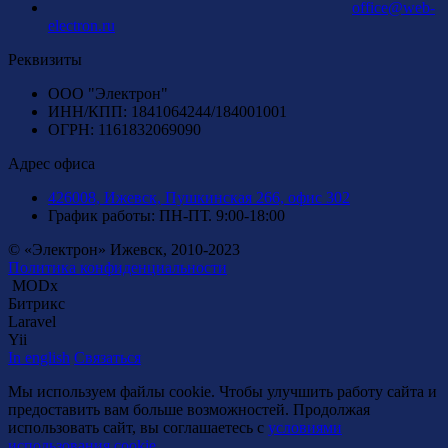
office@web-
electron.ru
Реквизиты
ООО "Электрон"
ИНН/КПП: 1841064244/184001001
ОГРН: 1161832069090
Адрес офиса
426008, Ижевск, Пушкинская 266, офис 302
График работы: ПН-ПТ. 9:00-18:00
© «Электрон» Ижевск, 2010-2023
Политика конфиденциальности
MODx
Битрикс
Laravel
Yii
In english
Связаться
Мы используем файлы cookie. Чтобы улучшить работу сайта и
предоставить вам больше возможностей. Продолжая
использовать сайт, вы соглашаетесь с
условиями
использования cookie
.