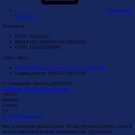
office@web-
electron.ru
Реквизиты
ООО "Электрон"
ИНН/КПП: 1841064244/184001001
ОГРН: 1161832069090
Адрес офиса
426008, Ижевск, Пушкинская 266, офис 302
График работы: ПН-ПТ. 9:00-18:00
© «Электрон» Ижевск, 2010-2023
Политика конфиденциальности
MODx
Битрикс
Laravel
Yii
In english
Связаться
Мы используем файлы cookie. Чтобы улучшить работу сайта и
предоставить вам больше возможностей. Продолжая