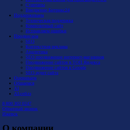
Стартапы
Внедрение Битрикс24
Поддерживаем
Техническая поддержка
Композитный сайт
Исправляем ошибки
Продвигаем
SEO
Контекстная реклама
Аналитика
SEO продвижение интернет-магазинов
Продвижение сайтов в ТОП Яндекса
Продвижение сайтов в Google
SEO аудит сайта
Оцениваем
Общаемся
AI
AI-сейлз
8 800 302 0247
Обратный звонок
Ижевск
О компании