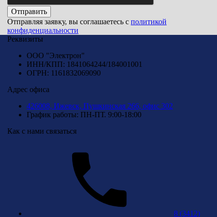
Отправить
Отправляя заявку, вы соглашаетесь с
политикой
конфиденциальности
Реквизиты
ООО "Электрон"
ИНН/КПП: 1841064244/184001001
ОГРН: 1161832069090
Адрес офиса
426008, Ижевск, Пушкинская 266, офис 302
График работы: ПН-ПТ. 9:00-18:00
Как с нами связаться
8 (3412)