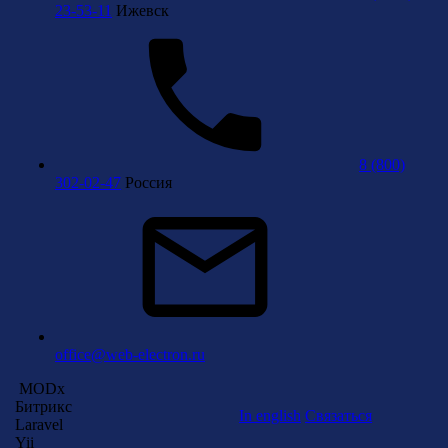
23-53-11
Ижевск
8 (800)
302-02-47
Россия
office@web-electron.ru
MODx
Битрикс
In english
Связаться
Laravel
Yii