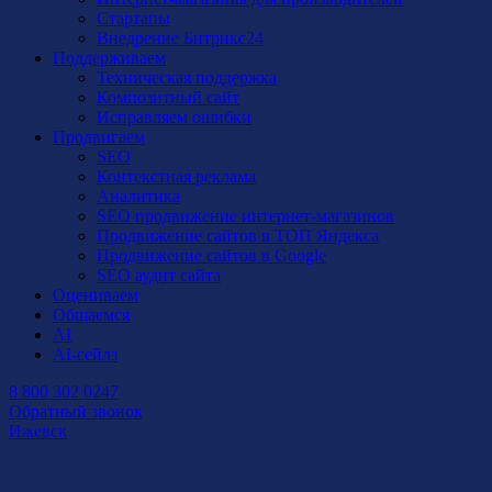
Стартапы
Внедрение Битрикс24
Поддерживаем
Техническая поддержка
Композитный сайт
Исправляем ошибки
Продвигаем
SEO
Контекстная реклама
Аналитика
SEO продвижение интернет-магазинов
Продвижение сайтов в ТОП Яндекса
Продвижение сайтов в Google
SEO аудит сайта
Оцениваем
Общаемся
AI
AI-сейлз
8 800 302 0247
Обратный звонок
Ижевск